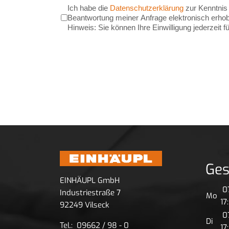
Ich habe die
Datenschutzerklärung
zur Kenntnis
Beantwortung meiner Anfrage elektronisch erho
Hinweis: Sie können Ihre Einwilligung jederzeit f
Ges
EINHÄUPL GmbH
07
Industriestraße 7
Mo
17
92249 Vilseck
07
Di
Tel.: 09662 / 98 - 0
17