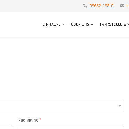
09662 / 98-0
i
EINHÄUPL
ÜBER UNS
TANKSTELLE & 
Nachname
*